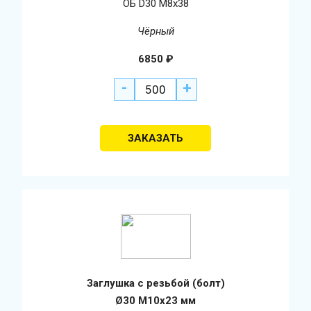
ОБ D30 М8х38
Чёрный
6850
₽
-
+
Заглушка с резьбой (болт)
Ø30 М10х23 мм