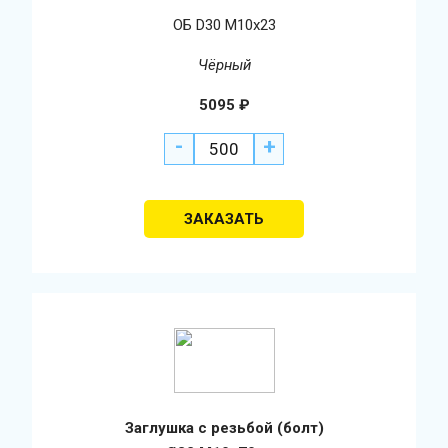
ОБ D30 М10х23
Чёрный
5095
₽
-
+
Заглушка с резьбой (болт)