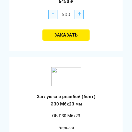
6450
₽
-
+
Заглушка с резьбой (болт)
Ø30 М6х23 мм
ОБ D30 М6х23
Чёрный