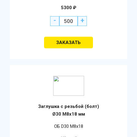
5300
₽
-
+
Заглушка с резьбой (болт)
Ø30 М8х18 мм
ОБ D30 М8х18