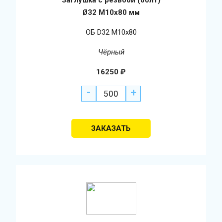
Заглушка с резьбой (болт)
Ø32 М10х80 мм
ОБ D32 М10х80
Чёрный
16250
₽
-
+