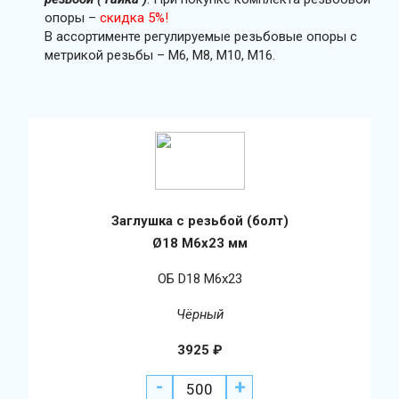
опоры –
скидка 5%!
В ассортименте регулируемые резьбовые опоры с
метрикой резьбы – М6, М8, М10, М16.
Заглушка с резьбой (болт)
Ø18 М6х23 мм
ОБ D18 М6х23
Чёрный
3925
₽
-
+