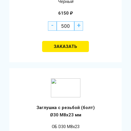
Чёрный
6150
₽
-
+
Заглушка с резьбой (болт)
Ø30 М8х23 мм
ОБ D30 М8х23