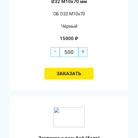
Ø32 М10х70 мм
ОБ D32 М10х70
Чёрный
15000
₽
-
+