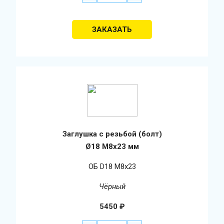
Заглушка с резьбой (болт)
Ø18 М8х23 мм
ОБ D18 М8х23
Чёрный
5450
₽