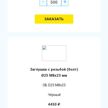
-
+
Заглушка с резьбой (болт)
Ø25 М8х23 мм
ОБ D25 М8х23
Чёрный
4450
₽